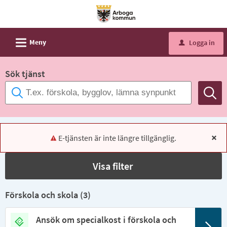
Välkommen
till
e-
L
Meny
Logga in
u
tjänster
-
Sök tjänst
Arboga
kommun
E-tjänsten är inte längre tillgänglig.
x
Visa filter
Förskola och skola (
3
)
Ansök om specialkost i förskola och