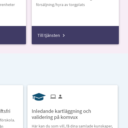
arenheter
försäljning/hyra av torgplats
Till tjänsten
tsfri
Inledande kartläggning och
validering på komvux
förskola.
Här kan du som vill, få dina samlade kunskaper,
rån