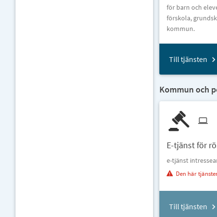
för barn och elev
förskola, grunds
kommun.
Till tjänsten
Kommun och pol
E-tjänst för 
e-tjänst intress
Den här tjänste
Till tjänsten