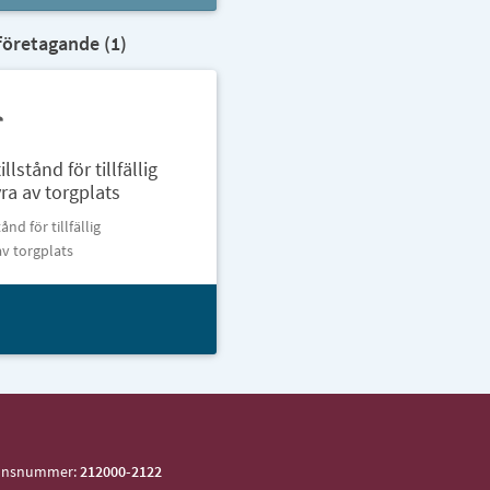
företagande (
1
)
lstånd för tillfällig
ra av torgplats
nd för tillfällig
av torgplats
ionsnummer:
212000-2122