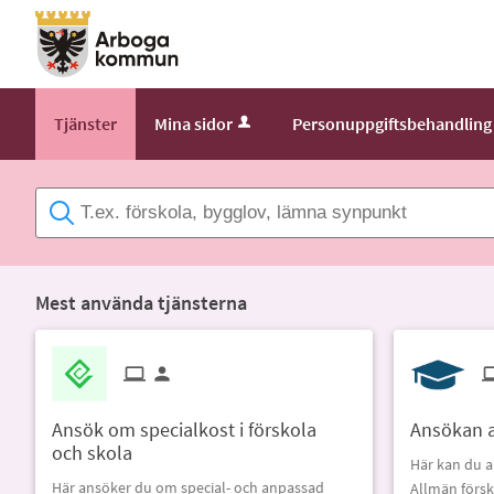
Välkommen
till
e-
tjänster
Tjänster
Mina sidor
Personuppgiftsbehandling
-
Arboga
kommun
Mest använda tjänsterna
Ansök om specialkost i förskola
Ansökan al
och skola
Här kan du a
Här ansöker du om special- och anpassad
Allmän försko