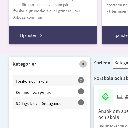
kost för barn och elever som går i
höstterminen 
förskola, grundskola eller gymnasium i
vårterminen d
Arboga kommun.
Till tjänsten
Till tjänst
Sortera:
Kategorier
Förskola och sk
3
Förskola och skola
1
Kommun och politik
1
Näringsliv och företagande
Ansök om spec
och skola
Här ansöker du o