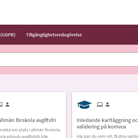
 (GDPR)
Tillgänglighetsredogörelse
lmän förskola avgiftsfri
Inledande kartläggning o
validering på komvux
nsöka om plats i allmän förskola.
Här kan du som vill, få dina saml
la erbjuds avgiftsfritt från