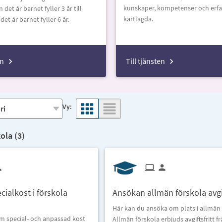
kunskaper, kompetenser och erf
det år barnet fyller 3 år till
kartlagda.
et år barnet fyller 6 år.
en
Till tjänsten
Vy:
ola (
3
)
ialkost i förskola
Ansökan allmän förskola avgif
Här kan du ansöka om plats i allmän 
m special- och anpassad kost
Allmän förskola erbjuds avgiftsfritt f