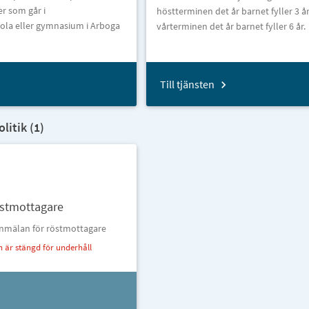
er som går i
höstterminen det år barnet fyller 3 år 
kola eller gymnasium i Arboga
vårterminen det år barnet fyller 6 år.
Till tjänsten
itik (
1
)
röstmottagare
eanmälan för röstmottagare
n är stängd för underhåll