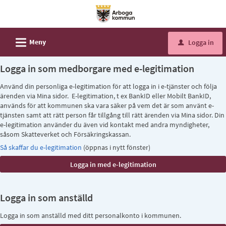
Välkommen
till
e-
L
Meny
Logga in
u
tjänster
-
Logga in som medborgare med e-legitimation
Arboga
Använd din personliga e-legitimation för att logga in i e-tjänster och följa
kommun
ärenden via Mina sidor. E-legitimation, t ex BankID eller Mobilt BankID,
används för att kommunen ska vara säker på vem det är som använt e-
tjänsten samt att rätt person får tillgång till rätt ärenden via Mina sidor. Din
e-legitimation använder du även vid kontakt med andra myndigheter,
såsom Skatteverket och Försäkringskassan.
Så skaffar du e-legitimation
(öppnas i nytt fönster)
Logga in som anställd
Logga in som anställd med ditt personalkonto i kommunen.